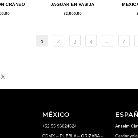
ON CRÁNEO
JAGUAR EN VASIJA
MEXIC
00.00
$
2,000.00
1
2
3
4
…
7
:
X
MÉXICO
ESPA
+52 55 96024624
Anselm Cla
CDMX – PUEBLA – ORIZABA –
Cerdanyola 