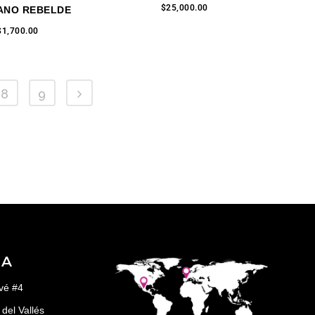
$
25,000.00
ANO REBELDE
$
1,700.00
8
9
ÑA
vé #4
del Vallés