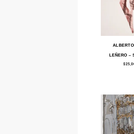
ALBERTO
LEÑERO – 
$
25,0