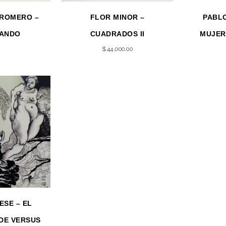
ROMERO –
FLOR MINOR –
PABLO
ANDO
CUADRADOS II
MUJER
$
44,000.00
ESE – EL
DE VERSUS