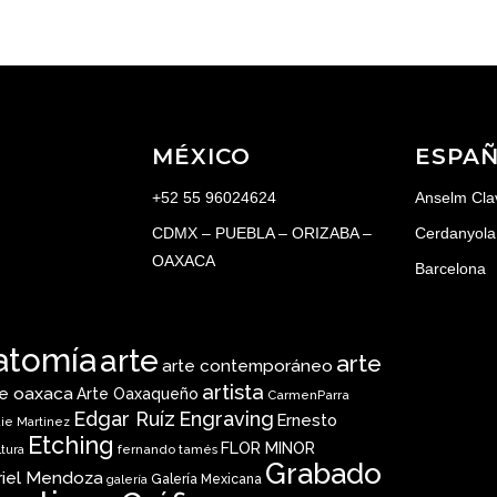
MÉXICO
ESPA
+52 55 96024624
Anselm Cla
CDMX – PUEBLA – ORIZABA –
Cerdanyola 
OAXACA
Barcelona
atomía
arte
arte
arte contemporáneo
artista
te oaxaca
Arte Oaxaqueño
CarmenParra
Edgar Ruíz
Engraving
Ernesto
ie Martinez
Etching
FLOR MINOR
fernando tamés
ltura
Grabado
riel Mendoza
Galería Mexicana
galería