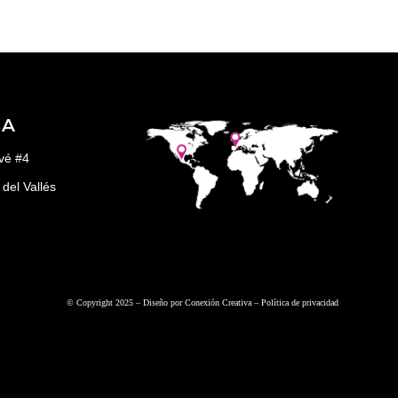
ÑA
vé #4
del Vallés
© Copyright 2025 – Diseño por
Conexión Creativa
–
Política de privacidad