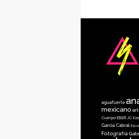
an
aguafuerte
mexicano
ar
Cuerpo
EBER JC
Edd
Garcia Cabral
Escu
Fotografía
Gab