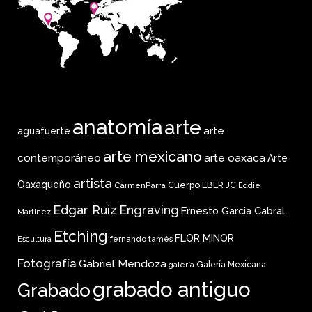
anatomía
arte
arte
aguafuerte
arte mexicano
arte oaxaca
contemporáneo
Arte
artista
Oaxaqueño
Cuerpo
EBER JC
CarmenParra
Eddie
Edgar Ruíz
Engraving
Ernesto Garcia Cabral
Martinez
Etching
FLOR MINOR
fernando tamés
Escultura
Fotografía
Gabriel Mendoza
Galería Mexicana
galería
grabado antiguo
Grabado