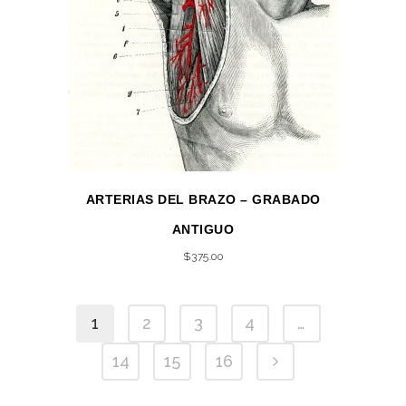
ARTERIAS DEL BRAZO – GRABADO
ANTIGUO
$
375.00
1
2
3
4
…
14
15
16