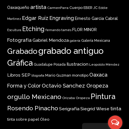
artista
Oaxaqueño
Cuerpo
EBER JC
CarmenParra
Eddie
Edgar Ruíz
Engraving
Ernesto Garcia Cabral
Martinez
Etching
FLOR MINOR
fernando tamés
Escultura
Fotografía
Gabriel Mendoza
Galería Mexicana
galería
grabado antiguo
Grabado
Gráfica
Ilustracion
Guadalupe Posada
Leopoldo Méndez
Oaxaca
Libros SEP
Mario Guzman
monotipo
litografia
Forma y Color
Octavio Sanchez Oropeza
Pintura
orgullo Mexicano
Orizaba
Oropeza
Rosendo Pinacho
tinta
Serigrafía
Siegrid Wiese
tinta sobre papel
Óleo