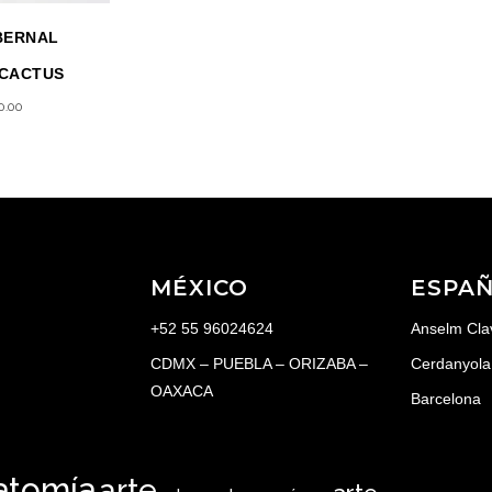
BERNAL
 CACTUS
0.00
MÉXICO
ESPA
+52 55 96024624
Anselm Cla
CDMX – PUEBLA – ORIZABA –
Cerdanyola 
OAXACA
Barcelona
atomía
arte