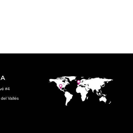
ÑA
vé #4
del Vallés