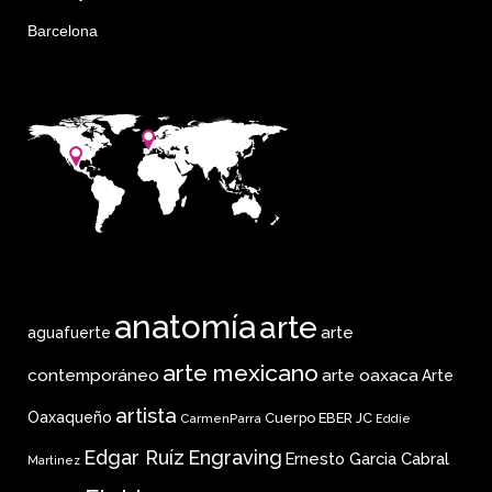
Barcelona
anatomía
arte
arte
aguafuerte
arte mexicano
arte oaxaca
contemporáneo
Arte
artista
Oaxaqueño
Cuerpo
EBER JC
CarmenParra
Eddie
Edgar Ruíz
Engraving
Ernesto Garcia Cabral
Martinez