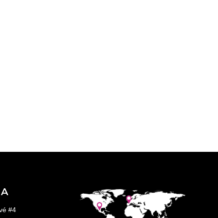
ÑA
vé #4