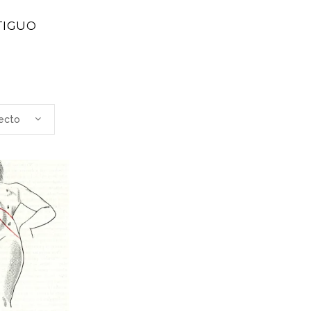
TIGUO
ecto