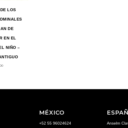
DE LOS
OMINALES
HAN DE
R EN EL
L NIÑO –
ANTIGUO
.00
MÉXICO
ESPA
+52 55 96024624
Anselm Cla