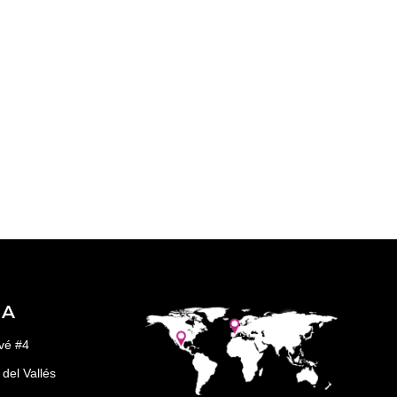
ÑA
vé #4
del Vallés