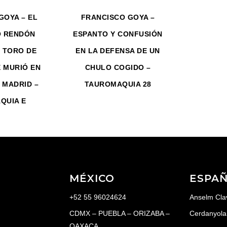
GOYA – EL
FRANCISCO GOYA –
 RENDÓN
ESPANTO Y CONFUSIÓN
 TORO DE
EN LA DEFENSA DE UN
 MURIÓ EN
CHULO COGIDO –
 MADRID –
TAUROMAQUIA 28
QUIA E
MÉXICO
ESPA
+52 55 96024624
Anselm Cla
CDMX – PUEBLA – ORIZABA –
Cerdanyola 
OAXACA