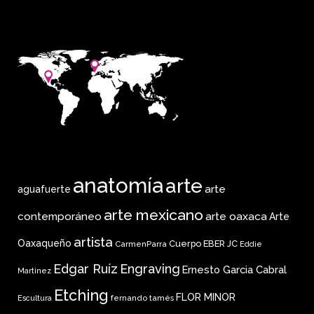
anatomía
arte
arte
aguafuerte
arte mexicano
arte oaxaca
contemporáneo
Arte
artista
Oaxaqueño
Cuerpo
EBER JC
CarmenParra
Eddie
Edgar Ruíz
Engraving
Ernesto Garcia Cabral
Martinez
Etching
FLOR MINOR
fernando tamés
Escultura