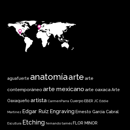
anatomía
arte
arte
aguafuerte
arte mexicano
arte oaxaca
contemporáneo
Arte
artista
Oaxaqueño
Cuerpo
EBER JC
CarmenParra
Eddie
Edgar Ruíz
Engraving
Ernesto Garcia Cabral
Martinez
Etching
FLOR MINOR
fernando tamés
Escultura