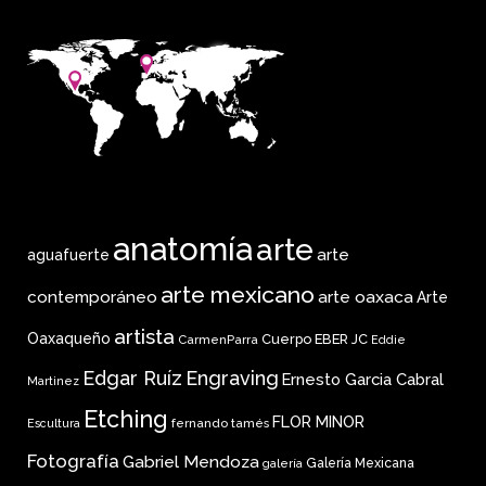
anatomía
arte
arte
aguafuerte
arte mexicano
arte oaxaca
contemporáneo
Arte
artista
Oaxaqueño
Cuerpo
EBER JC
CarmenParra
Eddie
Edgar Ruíz
Engraving
Ernesto Garcia Cabral
Martinez
Etching
FLOR MINOR
fernando tamés
Escultura
Fotografía
Gabriel Mendoza
Galería Mexicana
galería