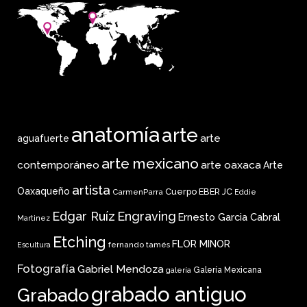
anatomía
arte
arte
aguafuerte
arte mexicano
arte oaxaca
contemporáneo
Arte
artista
Oaxaqueño
Cuerpo
EBER JC
CarmenParra
Eddie
Edgar Ruíz
Engraving
Ernesto Garcia Cabral
Martinez
Etching
FLOR MINOR
fernando tamés
Escultura
Fotografía
Gabriel Mendoza
Galería Mexicana
galería
grabado antiguo
Grabado