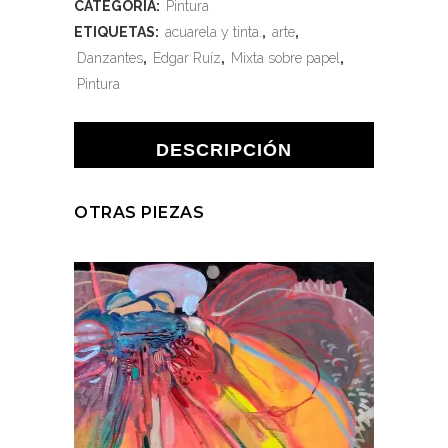
CATEGORÍA:
Pintura
ETIQUETAS:
acuarela y tinta.
,
arte
,
Danzantes
,
Edgar Ruíz
,
Mixta sobre papel
,
Pintura
DESCRIPCIÓN
OTRAS PIEZAS