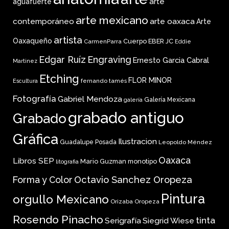
arte
aguafuerte
arte mexicano
arte oaxaca
contemporáneo
Arte
artista
Oaxaqueño
Cuerpo
EBER JC
CarmenParra
Eddie
Edgar Ruíz
Engraving
Ernesto Garcia Cabral
Martinez
Etching
FLOR MINOR
fernando tamés
Escultura
Fotografía
Gabriel Mendoza
Galería Mexicana
galería
grabado antiguo
Grabado
Gráfica
Ilustracion
Guadalupe Posada
Leopoldo Méndez
Oaxaca
Libros SEP
Mario Guzman
monotipo
litografia
Forma y Color
Octavio Sanchez Oropeza
Pintura
orgullo Mexicano
Orizaba
Oropeza
Rosendo Pinacho
tinta
Serigrafía
Siegrid Wiese