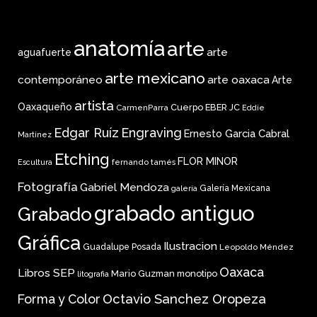
anatomía
arte
arte
aguafuerte
arte mexicano
arte oaxaca
contemporáneo
Arte
artista
Oaxaqueño
Cuerpo
EBER JC
CarmenParra
Eddie
Edgar Ruíz
Engraving
Ernesto Garcia Cabral
Martinez
Etching
FLOR MINOR
fernando tamés
Escultura
Fotografía
Gabriel Mendoza
Galería Mexicana
galería
grabado antiguo
Grabado
Gráfica
Ilustracion
Guadalupe Posada
Leopoldo Méndez
Oaxaca
Libros SEP
Mario Guzman
monotipo
litografia
Forma y Color
Octavio Sanchez Oropeza