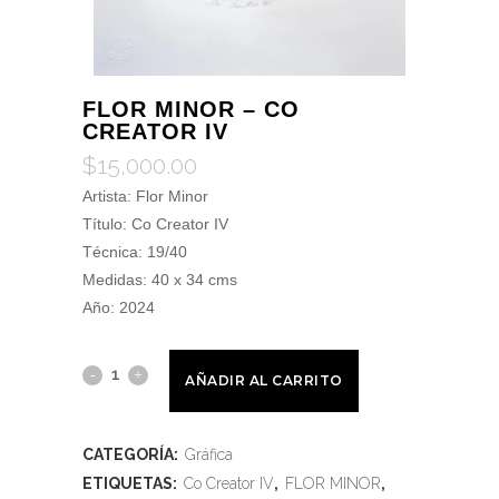
FLOR MINOR – CO
CREATOR IV
$
15,000.00
Artista: Flor Minor
Título: Co Creator IV
Técnica: 19/40
Medidas: 40 x 34 cms
Año: 2024
AÑADIR AL CARRITO
CATEGORÍA:
Gráfica
ETIQUETAS:
Co Creator IV
,
FLOR MINOR
,