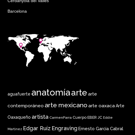
Cerdanyola del Vallés
Barcelona
anatomía
arte
arte
aguafuerte
arte mexicano
arte oaxaca
contemporáneo
Arte
artista
Oaxaqueño
Cuerpo
EBER JC
CarmenParra
Eddie
Edgar Ruíz
Engraving
Ernesto Garcia Cabral
Martinez