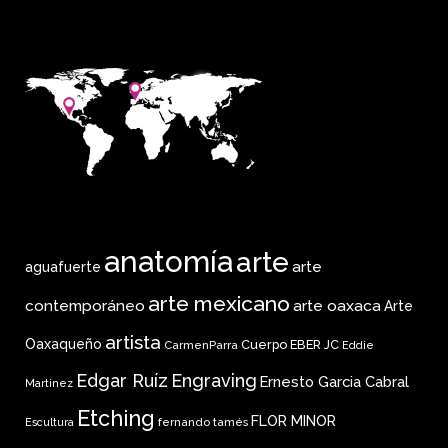
anatomía
arte
arte
aguafuerte
arte mexicano
arte oaxaca
contemporáneo
Arte
artista
Oaxaqueño
Cuerpo
EBER JC
CarmenParra
Eddie
Edgar Ruíz
Engraving
Ernesto Garcia Cabral
Martinez
Etching
FLOR MINOR
fernando tamés
Escultura