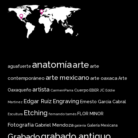
anatomía
arte
arte
aguafuerte
arte mexicano
arte oaxaca
contemporáneo
Arte
artista
Oaxaqueño
Cuerpo
EBER JC
CarmenParra
Eddie
Edgar Ruíz
Engraving
Ernesto Garcia Cabral
Martinez
Etching
FLOR MINOR
fernando tamés
Escultura
Fotografía
Gabriel Mendoza
Galería Mexicana
galería
grabado antiguo
Grabado