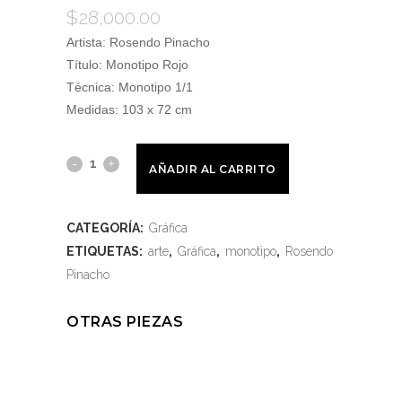
$
28,000.00
Artista: Rosendo Pinacho
Título: Monotipo Rojo
Técnica: Monotipo 1/1
Medidas: 103 x 72 cm
AÑADIR AL CARRITO
CATEGORÍA:
Gráfica
ETIQUETAS:
arte
,
Gráfica
,
monotipo
,
Rosendo
Pinacho
OTRAS PIEZAS