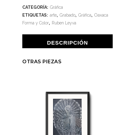
CATEGORÍA:
Gráfica
ETIQUETAS:
arte
,
Grabado
,
Gráfica
,
Oaxaca
Forma y Color
,
Ruben Leyva
DESCRIPCIÓN
OTRAS PIEZAS