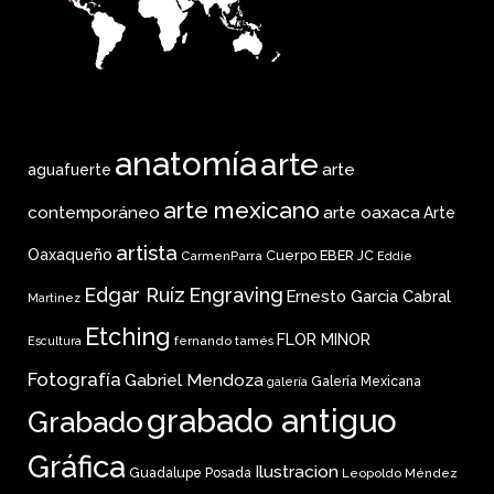
anatomía
arte
arte
aguafuerte
arte mexicano
arte oaxaca
contemporáneo
Arte
artista
Oaxaqueño
Cuerpo
EBER JC
CarmenParra
Eddie
Edgar Ruíz
Engraving
Ernesto Garcia Cabral
Martinez
Etching
FLOR MINOR
fernando tamés
Escultura
Fotografía
Gabriel Mendoza
Galería Mexicana
galería
grabado antiguo
Grabado
Gráfica
Ilustracion
Guadalupe Posada
Leopoldo Méndez