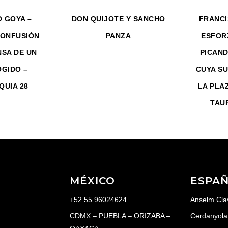
 GOYA –
DON QUIJOTE Y SANCHO
FRANCI
CONFUSIÓN
PANZA
ESFOR
NSA DE UN
PICAND
GIDO –
CUYA S
UIA 28
LA PLA
TAU
MÉXICO
ESPA
+52 55 96024624
Anselm Cla
CDMX – PUEBLA – ORIZABA –
Cerdanyola 