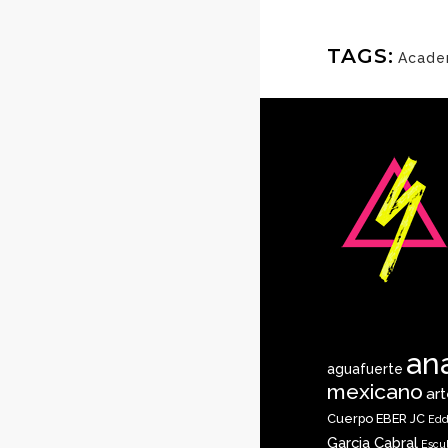
TAGS:
Acade
an
aguafuerte
mexicano
ar
Cuerpo
EBER JC
Edd
Garcia Cabral
Escu