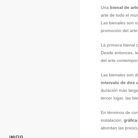
Una
bienal de art
arte de todo el mun
Las bienales son o
promoción del art
La primera bienal 
Desde entonces, la
del arte contempo
Las bienales son di
intervalo de dos 
duración más larga
tercer lugar, las 
En términos de con
instalación,
gráfica
abordan las preocu
INICIO