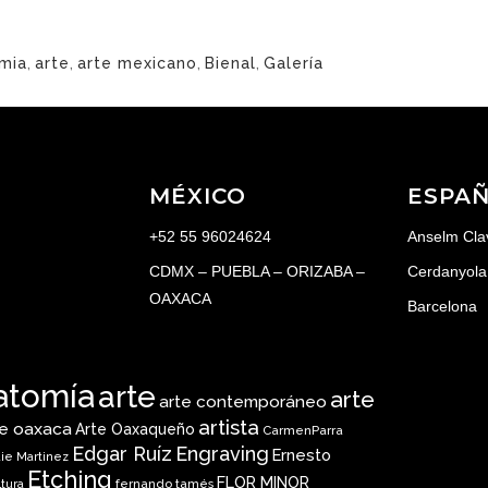
mia
,
arte
,
arte mexicano
,
Bienal
,
Galería
MÉXICO
ESPA
+52 55 96024624
Anselm Cla
CDMX – PUEBLA – ORIZABA –
Cerdanyola 
OAXACA
Barcelona
atomía
arte
arte
arte contemporáneo
artista
te oaxaca
Arte Oaxaqueño
CarmenParra
Edgar Ruíz
Engraving
Ernesto
ie Martinez
Etching
FLOR MINOR
fernando tamés
ltura