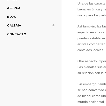
Una de las caracter
ACERCA
bienal es única y r
única para los part
BLOG
GALERÍA
Así también, las b
impacto en sus carr
CONTACTO
puedan establecer 
artistas comparten
contextos locales.
Otro aspecto import
Las bienales suele
su relación con la 
Sin embargo, tambi
se han convertido 
de bienal como una
mundo occidental, 