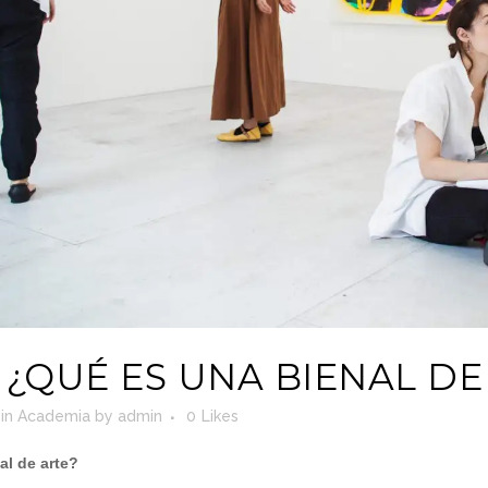
¿QUÉ ES UNA BIENAL DE
in
Academia
by
admin
0
Likes
al de arte?