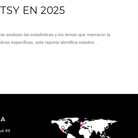
TSY EN 2025
e analizan las estadísticas y los temas que marcaron la
ras específicas, este reporte identifica estados...
ÑA
vé #4