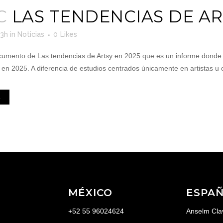
C
LAS TENDENCIAS DE AR
23h
in
Noticias
0
Likes
ocumento de Las tendencias de Artsy en 2025 que es un informe donde s
en 2025. A diferencia de estudios centrados únicamente en artistas u ob
E
MÉXICO
ESPA
+52 55 96024624
Anselm Cla