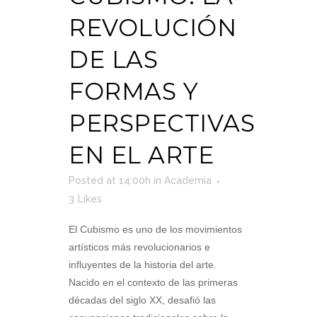
REVOLUCIÓN
DE LAS
FORMAS Y
PERSPECTIVAS
EN EL ARTE
Posted at 14:00h
in
Academia
3
Likes
El Cubismo es uno de los movimientos
artísticos más revolucionarios e
influyentes de la historia del arte.
Nacido en el contexto de las primeras
décadas del siglo XX, desafió las