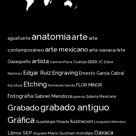
anatomía
arte
arte
aguafuerte
arte mexicano
arte oaxaca
contemporáneo
Arte
artista
Oaxaqueño
Cuerpo
EBER JC
CarmenParra
Eddie
Edgar Ruíz
Engraving
Ernesto Garcia Cabral
Martinez
Etching
FLOR MINOR
fernando tamés
Escultura
Fotografía
Gabriel Mendoza
Galería Mexicana
galería
grabado antiguo
Grabado
Gráfica
Ilustracion
Guadalupe Posada
Leopoldo Méndez
Oaxaca
Libros SEP
Mario Guzman
monotipo
litografia