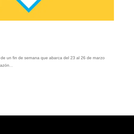
ro de un fin de semana que abarca del 23 al 26 de marzo
azón...