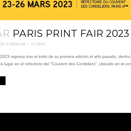
AR
PARIS PRINT FAIR 2023
10h
in
Noticias
0
Likes
r 2023 regresa tras el éxito de su primera edición el año pasado, dent
á lugar en el refectorio del "Couvent des Cordeliers", ubicado en el cor
E