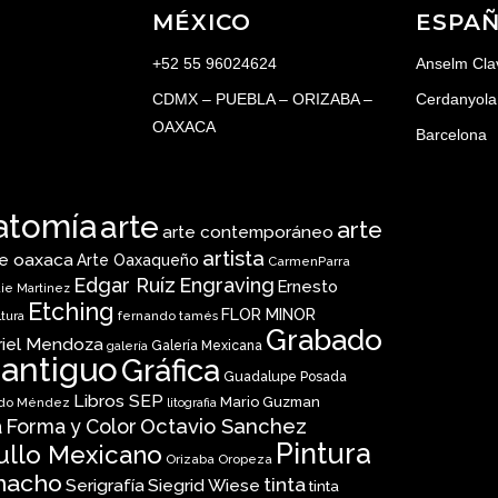
MÉXICO
ESPA
+52 55 96024624
Anselm Cla
CDMX – PUEBLA – ORIZABA –
Cerdanyola 
OAXACA
Barcelona
atomía
arte
arte
arte contemporáneo
artista
te oaxaca
Arte Oaxaqueño
CarmenParra
Edgar Ruíz
Engraving
Ernesto
ie Martinez
Etching
FLOR MINOR
fernando tamés
ltura
Grabado
riel Mendoza
Galería Mexicana
galería
 antiguo
Gráfica
Guadalupe Posada
Libros SEP
Mario Guzman
do Méndez
litografia
 Forma y Color
Octavio Sanchez
Pintura
ullo Mexicano
Orizaba
Oropeza
nacho
tinta
Serigrafía
Siegrid Wiese
tinta