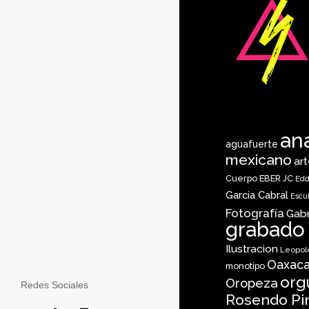
an
aguafuerte
mexicano
ar
Cuerpo
EBER JC
Edd
Garcia Cabral
Escu
Fotografía
Gab
grabado
Ilustracion
Leopol
Oaxaca
monotipo
org
Oropeza
Redes Sociales
Rosendo Pi