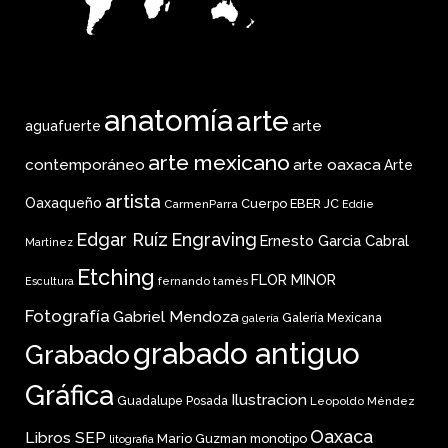
anatomía
arte
arte
aguafuerte
arte mexicano
arte oaxaca
contemporáneo
Arte
artista
Oaxaqueño
Cuerpo
EBER JC
CarmenParra
Eddie
Edgar Ruíz
Engraving
Ernesto Garcia Cabral
Martinez
Etching
FLOR MINOR
fernando tamés
Escultura
Fotografía
Gabriel Mendoza
Galería Mexicana
galería
grabado antiguo
Grabado
Gráfica
Ilustracion
Guadalupe Posada
Leopoldo Méndez
Oaxaca
Libros SEP
Mario Guzman
monotipo
litografia