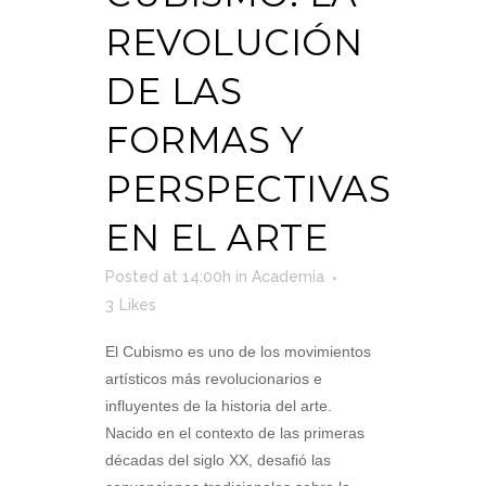
REVOLUCIÓN
DE LAS
FORMAS Y
PERSPECTIVAS
EN EL ARTE
Posted at 14:00h
in
Academia
3
Likes
El Cubismo es uno de los movimientos
artísticos más revolucionarios e
influyentes de la historia del arte.
Nacido en el contexto de las primeras
décadas del siglo XX, desafió las