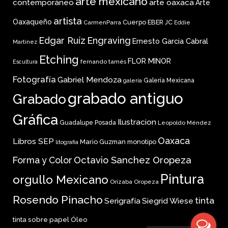
arte mexicano
arte oaxaca
contemporáneo
Arte
artista
Oaxaqueño
Cuerpo
EBER JC
CarmenParra
Eddie
Edgar Ruíz
Engraving
Ernesto Garcia Cabral
Martinez
Etching
FLOR MINOR
fernando tamés
Escultura
Fotografía
Gabriel Mendoza
Galería Mexicana
galería
grabado antiguo
Grabado
Gráfica
Ilustracion
Guadalupe Posada
Leopoldo Méndez
Oaxaca
Libros SEP
Mario Guzman
monotipo
litografia
Forma y Color
Octavio Sanchez Oropeza
Pintura
orgullo Mexicano
Orizaba
Oropeza
Rosendo Pinacho
tinta
Serigrafía
Siegrid Wiese
tinta sobre papel
Óleo