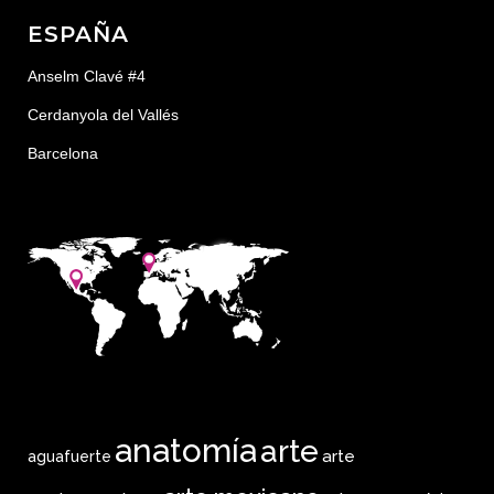
ESPAÑA
Anselm Clavé #4
Cerdanyola del Vallés
Barcelona
anatomía
arte
arte
aguafuerte