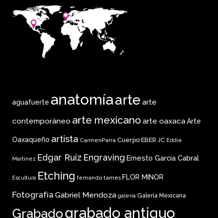
anatomía
arte
arte
aguafuerte
arte mexicano
arte oaxaca
contemporáneo
Arte
artista
Oaxaqueño
Cuerpo
EBER JC
CarmenParra
Eddie
Edgar Ruíz
Engraving
Ernesto Garcia Cabral
Martinez
Etching
FLOR MINOR
fernando tamés
Escultura
Fotografía
Gabriel Mendoza
Galería Mexicana
galería
grabado antiguo
Grabado