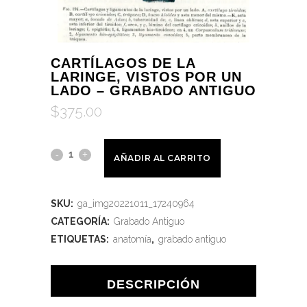
CARTÍLAGOS DE LA
LARINGE, VISTOS POR UN
LADO – GRABADO ANTIGUO
$
375.00
AÑADIR AL CARRITO
SKU:
ga_img20221011_17240964
CATEGORÍA:
Grabado Antiguo
ETIQUETAS:
anatomía
,
grabado antiguo
DESCRIPCIÓN