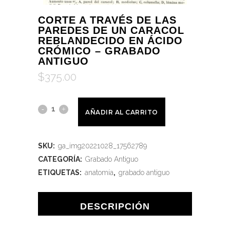
CORTE A TRAVÉS DE LAS
PAREDES DE UN CARACOL
REBLANDECIDO EN ÁCIDO
CRÓMICO – GRABADO
ANTIGUO
$
375.00
AÑADIR AL CARRITO
SKU:
ga_img20221028_17562789
CATEGORÍA:
Grabado Antiguo
ETIQUETAS:
anatomía
,
grabado antiguo
DESCRIPCIÓN