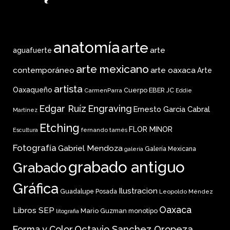
anatomía
arte
arte
aguafuerte
arte mexicano
arte oaxaca
contemporáneo
Arte
artista
Oaxaqueño
Cuerpo
EBER JC
CarmenParra
Eddie
Edgar Ruíz
Engraving
Ernesto Garcia Cabral
Martinez
Etching
FLOR MINOR
fernando tamés
Escultura
Fotografía
Gabriel Mendoza
Galería Mexicana
galería
grabado antiguo
Grabado
Gráfica
Ilustracion
Guadalupe Posada
Leopoldo Méndez
Oaxaca
Libros SEP
Mario Guzman
monotipo
litografia
Forma y Color
Octavio Sanchez Oropeza