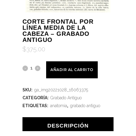
CORTE FRONTAL POR
LÍNEA MEDIA DE LA
CABEZA – GRABADO
ANTIGUO
$
375.00
AÑADIR AL CARRITO
SKU:
ga_img20221028_16063375
CATEGORÍA:
Grabado Antiguo
ETIQUETAS:
anatomía
,
grabado antiguo
DESCRIPCIÓN