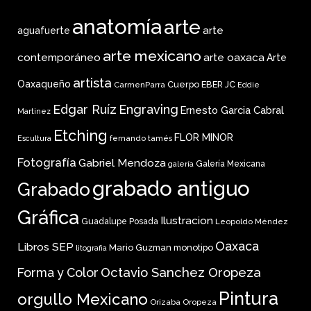
anatomía
arte
arte
aguafuerte
arte mexicano
arte oaxaca
contemporáneo
Arte
artista
Oaxaqueño
Cuerpo
EBER JC
CarmenParra
Eddie
Edgar Ruíz
Engraving
Ernesto Garcia Cabral
Martinez
Etching
FLOR MINOR
fernando tamés
Escultura
Fotografía
Gabriel Mendoza
Galería Mexicana
galería
grabado antiguo
Grabado
Gráfica
Ilustracion
Guadalupe Posada
Leopoldo Méndez
Oaxaca
Libros SEP
Mario Guzman
monotipo
litografia
Forma y Color
Octavio Sanchez Oropeza
Pintura
orgullo Mexicano
Orizaba
Oropeza