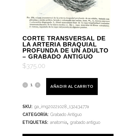
CORTE TRANSVERSAL DE
LA ARTERIA BRAQUIAL
PROFUNDA DE UN ADULTO
– GRABADO ANTIGUO
$
375.00
AÑADIR AL CARRITO
SKU:
ga_img20221028_13243477a
CATEGORÍA:
Grabado Antiguo
ETIQUETAS:
anatomía
,
grabado antiguo