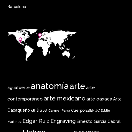
Barcelona
anatomía
arte
arte
aguafuerte
arte mexicano
arte oaxaca
contemporáneo
Arte
artista
Oaxaqueño
Cuerpo
EBER JC
CarmenParra
Eddie
Edgar Ruíz
Engraving
Ernesto Garcia Cabral
Martinez