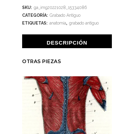
SKU:
ga_img20221028_15334086
CATEGORÍA:
Grabado Antiguo
ETIQUETAS:
anatomía
,
grabado antiguo
DESCRIPCIÓN
OTRAS PIEZAS