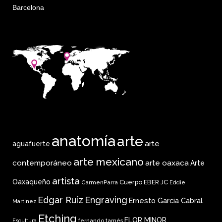
Barcelona
anatomía
arte
arte
aguafuerte
arte mexicano
arte oaxaca
contemporáneo
Arte
artista
Oaxaqueño
Cuerpo
EBER JC
CarmenParra
Eddie
Edgar Ruíz
Engraving
Ernesto Garcia Cabral
Martinez
Etching
FLOR MINOR
fernando tamés
Escultura