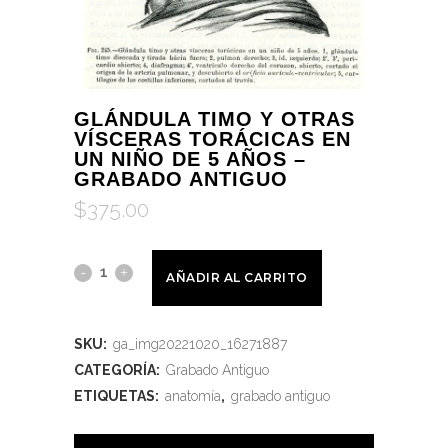
GLÁNDULA TIMO Y OTRAS
VÍSCERAS TORÁCICAS EN
UN NIÑO DE 5 AÑOS –
GRABADO ANTIGUO
$
375.00
AÑADIR AL CARRITO
SKU:
ga_img20221020_16271887
CATEGORÍA:
Grabado Antiguo
ETIQUETAS:
anatomía
,
grabado antiguo