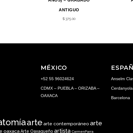
AÑOS) – GRABADO
ANTIGUO
$
375.00
MÉXICO
ESPA
+52 55 96024624
Anselm Cla
CDMX – PUEBLA – ORIZABA –
Cerdanyola 
OAXACA
Barcelona
atomía
arte
arte
arte contemporáneo
artista
te oaxaca
Arte Oaxaqueño
CarmenParra