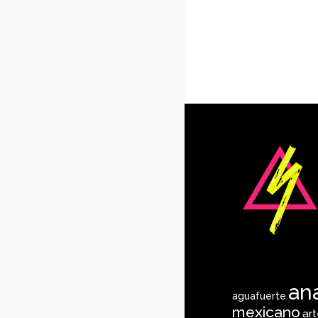
an
aguafuerte
mexicano
ar