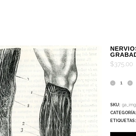
NERVIO
GRABA
$
375.00
SKU:
ga_img
CATEGORÍA
ETIQUETAS