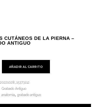
S CUTÁNEOS DE LA PIERNA –
DO ANTIGUO
AÑADIR AL CARRITO
20221028_15373112
:
Grabado Antiguo
:
anatomía
,
grabado antiguo