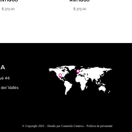
ANTIGUO
ANTIGUO
$
375.00
$
375.00
ÑA
vé #4
del Vallés
© Copyright 2025 – Diseño por
Conexión Creativa
–
Política de privacidad