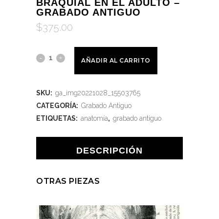
BRAQUIAL EN EL ADULTO –
GRABADO ANTIGUO
$
375.00
AÑADIR AL CARRITO
SKU:
ga_img20221028_15503765
CATEGORÍA:
Grabado Antiguo
ETIQUETAS:
anatomía
,
grabado antiguo
DESCRIPCIÓN
OTRAS PIEZAS