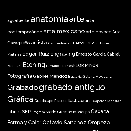
anatomía
arte
arte
aguafuerte
arte mexicano
arte oaxaca
contemporáneo
Arte
artista
Oaxaqueño
Cuerpo
EBER JC
CarmenParra
Eddie
Edgar Ruíz
Engraving
Ernesto Garcia Cabral
Martinez
Etching
FLOR MINOR
fernando tamés
Escultura
Fotografía
Gabriel Mendoza
Galería Mexicana
galería
grabado antiguo
Grabado
Gráfica
Ilustracion
Guadalupe Posada
Leopoldo Méndez
Oaxaca
Libros SEP
Mario Guzman
monotipo
litografia
Forma y Color
Octavio Sanchez Oropeza