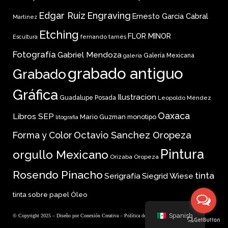
Edgar Ruíz
Engraving
Ernesto Garcia Cabral
Martinez
Etching
FLOR MINOR
fernando tamés
Escultura
Fotografía
Gabriel Mendoza
Galería Mexicana
galería
grabado antiguo
Grabado
Gráfica
Ilustracion
Guadalupe Posada
Leopoldo Méndez
Oaxaca
Libros SEP
Mario Guzman
monotipo
litografia
Forma y Color
Octavio Sanchez Oropeza
Pintura
orgullo Mexicano
Orizaba
Oropeza
Rosendo Pinacho
tinta
Serigrafía
Siegrid Wiese
tinta sobre papel
Óleo
Spanish
© Copyright 2025 – Diseño por
Conexión Creativa
–
Política de privacidad