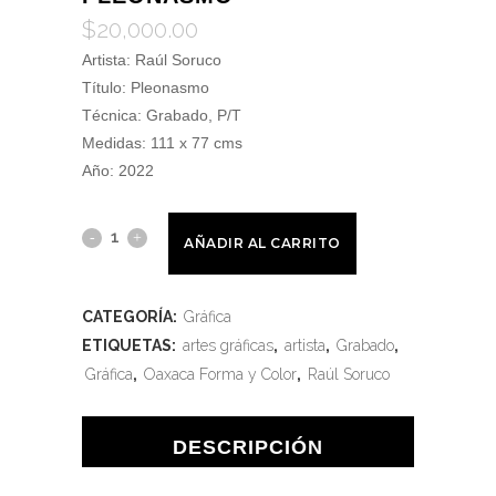
$
20,000.00
Artista: Raúl Soruco
Título: Pleonasmo
Técnica: Grabado, P/T
Medidas: 111 x 77 cms
Año: 2022
AÑADIR AL CARRITO
CATEGORÍA:
Gráfica
ETIQUETAS:
artes gráficas
,
artista
,
Grabado
,
Gráfica
,
Oaxaca Forma y Color
,
Raúl Soruco
DESCRIPCIÓN