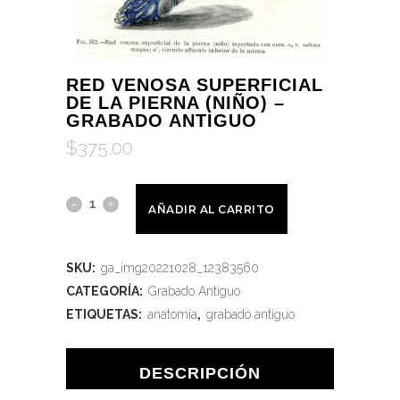
RED VENOSA SUPERFICIAL
DE LA PIERNA (NIÑO) –
GRABADO ANTIGUO
$
375.00
AÑADIR AL CARRITO
SKU:
ga_img20221028_12383560
CATEGORÍA:
Grabado Antiguo
ETIQUETAS:
anatomía
,
grabado antiguo
DESCRIPCIÓN