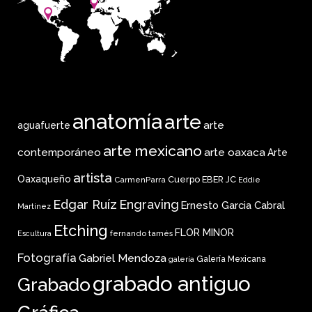
anatomía
arte
arte
aguafuerte
arte mexicano
arte oaxaca
contemporáneo
Arte
artista
Oaxaqueño
Cuerpo
EBER JC
CarmenParra
Eddie
Edgar Ruíz
Engraving
Ernesto Garcia Cabral
Martinez
Etching
FLOR MINOR
fernando tamés
Escultura
Fotografía
Gabriel Mendoza
Galería Mexicana
galería
grabado antiguo
Grabado