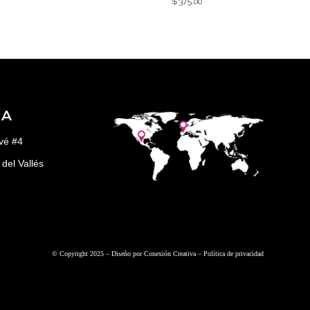
$
375.00
ÑA
vé #4
del Vallés
© Copyright 2025 – Diseño por
Conexión Creativa
–
Política de privacidad