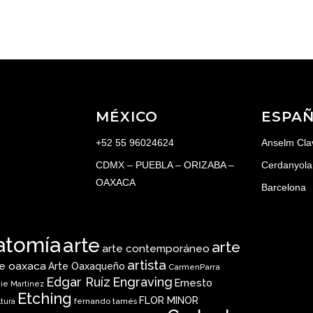
MÉXICO
ESPA
+52 55 96024624
Anselm Cla
CDMX – PUEBLA – ORIZABA –
Cerdanyola 
OAXACA
Barcelona
atomía
arte
arte
arte contemporáneo
artista
te oaxaca
Arte Oaxaqueño
CarmenParra
Edgar Ruíz
Engraving
Ernesto
ie Martinez
Etching
FLOR MINOR
fernando tamés
ltura