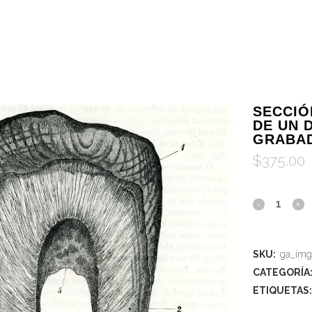
SECCIÓ
DE UN 
GRABA
$
375.00
SKU:
ga_img
CATEGORÍA
ETIQUETAS