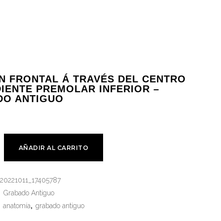
N FRONTAL Á TRAVÉS DEL CENTRO
DIENTE PREMOLAR INFERIOR –
DO ANTIGUO
AÑADIR AL CARRITO
20221011_17405787
:
Grabado Antiguo
:
anatomía
,
grabado antiguo