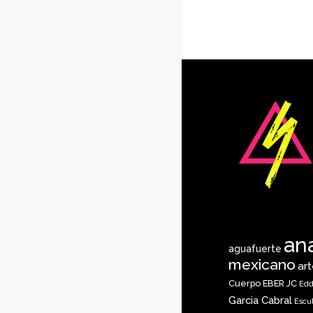
an
aguafuerte
mexicano
ar
Cuerpo
EBER JC
Edd
Garcia Cabral
Escu