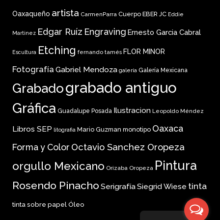
artista
Oaxaqueño
Cuerpo
EBER JC
CarmenParra
Eddie
Edgar Ruíz
Engraving
Ernesto Garcia Cabral
Martinez
Etching
FLOR MINOR
fernando tamés
Escultura
Fotografía
Gabriel Mendoza
Galería Mexicana
galería
grabado antiguo
Grabado
Gráfica
Ilustracion
Guadalupe Posada
Leopoldo Méndez
Oaxaca
Libros SEP
Mario Guzman
monotipo
litografia
Forma y Color
Octavio Sanchez Oropeza
Pintura
orgullo Mexicano
Orizaba
Oropeza
Rosendo Pinacho
tinta
Serigrafía
Siegrid Wiese
tinta sobre papel
Óleo