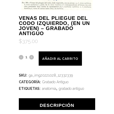
VENAS DEL PLIEGUE DEL
CODO IZQUIERDO, (EN UN
JOVEN) – GRABADO
ANTIGUO
$
375.00
AÑADIR AL CARRITO
SKU:
ga_img20221028_12332339
CATEGORÍA:
Grabado Antiguo
ETIQUETAS:
anatomía
,
grabado antiguo
DESCRIPCIÓN