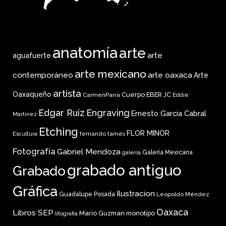
anatomía
arte
arte
aguafuerte
arte mexicano
arte oaxaca
contemporáneo
Arte
artista
Oaxaqueño
Cuerpo
EBER JC
CarmenParra
Eddie
Edgar Ruíz
Engraving
Ernesto Garcia Cabral
Martinez
Etching
FLOR MINOR
fernando tamés
Escultura
Fotografía
Gabriel Mendoza
Galería Mexicana
galería
grabado antiguo
Grabado
Gráfica
Ilustracion
Guadalupe Posada
Leopoldo Méndez
Oaxaca
Libros SEP
Mario Guzman
monotipo
litografia