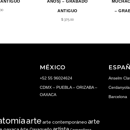
 ANTIGUO
AÑOS) – GRABADO
MUCHAC
.00
ANTIGUO
– GRA
$
375.00
MÉXICO
ESPA
+52 55 96024624
Anselm Cla
CDMX – PUEBLA – ORIZABA –
Cerdanyola 
OAXACA
Barcelona
atomía
arte
arte
arte contemporáneo
artista
te oaxaca
Arte Oaxaqueño
CarmenParra