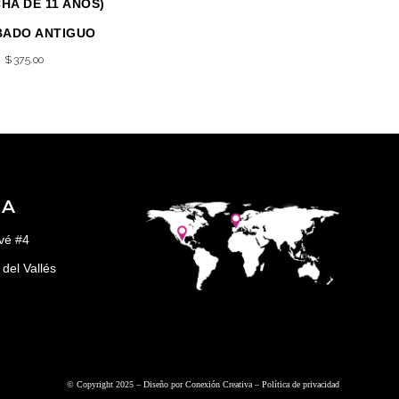
HA DE 11 AÑOS)
BADO ANTIGUO
$
375.00
ÑA
vé #4
del Vallés
© Copyright 2025 – Diseño por
Conexión Creativa
–
Política de privacidad