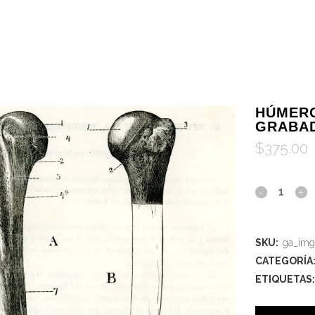
HÚMERO
GRABA
$
375.00
SKU:
ga_im
CATEGORÍA
ETIQUETAS