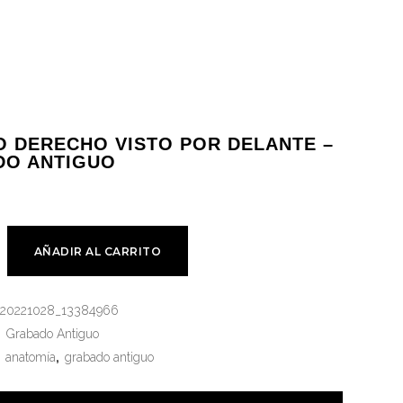
 DERECHO VISTO POR DELANTE –
DO ANTIGUO
AÑADIR AL CARRITO
g20221028_13384966
:
Grabado Antiguo
:
anatomía
,
grabado antiguo