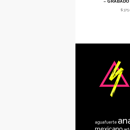
– GRABADO
$
375
an
aguafuerte
mexicano
ar